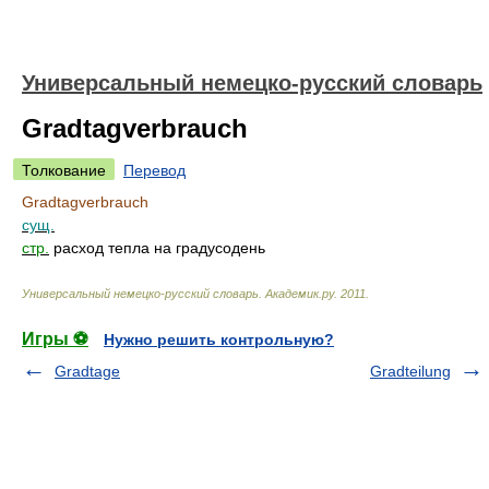
Универсальный немецко-русский словарь
Gradtagverbrauch
Толкование
Перевод
Gradtagverbrauch
сущ.
стр.
расход тепла на градусодень
Универсальный немецко-русский словарь
.
Академик.ру
.
2011
.
Игры ⚽
Нужно решить контрольную?
Gradtage
Gradteilung